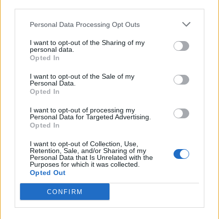
third parties.
Personal Data Processing Opt Outs
I want to opt-out of the Sharing of my
personal data.
Opted In
Έτσι, καταναλώνοντας σε μικρές ποσότητες τις
I want to opt-out of the Sale of my
Personal Data.
σαρακοστιανές λιχουδιές μπορούμε να
Opted In
διασκεδάσουμε την καθαρά Δευτέρα χωρίς να
I want to opt-out of processing my
παχύνουμε. Τέλος, το έθιμο του χαρταετού
Personal Data for Targeted Advertising.
Opted In
αποτελεί ιδανική ευκαιρία να τρέξουμε και να
αντισταθμίσουμε τις διατροφικές ατασθαλίες
I want to opt-out of Collection, Use,
Retention, Sale, and/or Sharing of my
της μέρας! Καλή σαρακοστή!
Personal Data that Is Unrelated with the
Purposes for which it was collected.
Opted Out
Γράφει η
CONFIRM
Γιούλη Φραγκιαδουλάκη Κλινική Διαιτολόγος –
Διατροφολόγος, ΜSc Επιστημονική Συνεργάτης