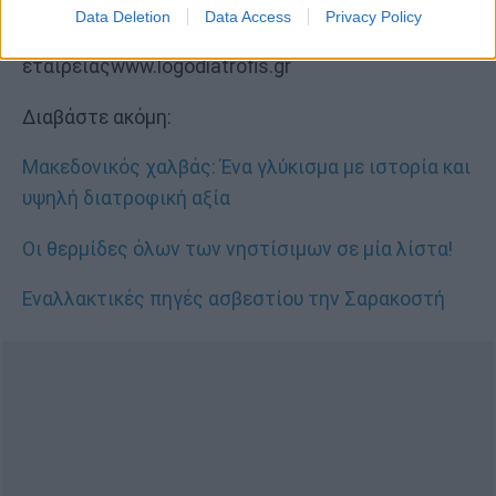
Υπεύθυνη ΛΟΓΩ ΔΙΑΤΡΟΦΗΣ, Ηράκλειο Κρήτης
Data Deletion
Data Access
Privacy Policy
Ιδρυτικό Μέλος Ελληνικής Διατροφολογικής
εταιρείαςwww.logodiatrofis.gr
Διαβάστε ακόμη:
Μακεδονικός χαλβάς: Ένα γλύκισμα με ιστορία και
υψηλή διατροφική αξία
Οι θερμίδες όλων των νηστίσιμων σε μία λίστα!
Εναλλακτικές πηγές ασβεστίου την Σαρακοστή