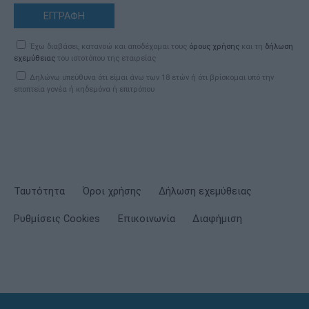
ΕΓΓΡΑΦΗ
Έχω διαβάσει, κατανοώ και αποδέχομαι τους
όρους χρήσης
και τη
δήλωση
εχεμύθειας
του ιστοτόπου της εταιρείας
Δηλώνω υπεύθυνα ότι είμαι άνω των 18 ετών ή ότι βρίσκομαι υπό την
εποπτεία γονέα ή κηδεμόνα ή επιτρόπου
Ταυτότητα
Όροι χρήσης
Δήλωση εχεμύθειας
Ρυθμίσεις Cookies
Επικοινωνία
Διαφήμιση