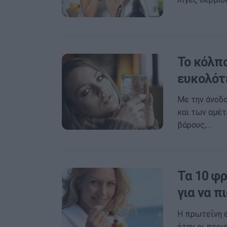
Το κόλπο
ευκολότε
Με την άνοδ
και των αμέτ
βάρους,…
Τα 10 φ
για να π
Η πρωτεΐνη ε
όταν οι περι