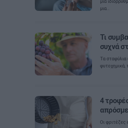
μια ιδιόρρυθ
μια…
Τι συμβ
συχνά σ
Τα σταφύλια 
φυτοχημικά, 
4 τροφές
απρόσμε
Οι φριτέζες α