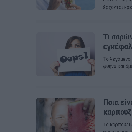
έρχονται κρέ
Τι σαρών
εγκέφαλ
Το λεγόμενο 
φθηνό και άμ
Ποια είν
καρπουζ
Το καρπούζι 
φρούτο, που 