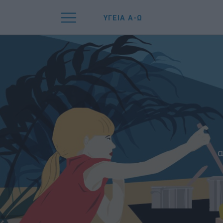
ΥΓΕΙΑ Α-Ω
α