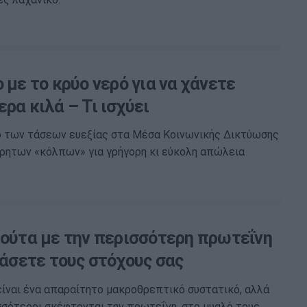
 με το κρύο νερό για να χάνετε
ρα κιλά – Τι ισχύει
ο των τάσεων ευεξίας στα Μέσα Κοινωνικής Δικτύωσης
ρητων «κόλπων» για γρήγορη κι εύκολη απώλεια
ρούτα με την περισσότερη πρωτεΐνη
ιάσετε τους στόχους σας
ίναι ένα απαραίτητο μακροθρεπτικό συστατικό, αλλά
σσότεροι σκέφτονται την πρωτεΐνη, στο μυαλό τους