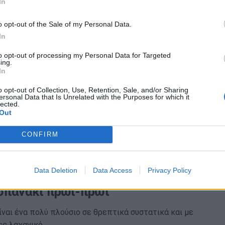
μο.
In
o opt-out of the Sale of my Personal Data.
In
to opt-out of processing my Personal Data for Targeted
ναι οι πιο θρεπτικές κονσέρβες
ing.
In
 σύμφωνα με τους διαιτολόγους
o opt-out of Collection, Use, Retention, Sale, and/or Sharing
ersonal Data that Is Unrelated with the Purposes for which it
οιημένα ψάρια δεν είναι απλά μια ευκολία στο
lected.
Out
λά και πολύτιμη διατροφική βοήθεια υγείας.
CONFIRM
Data Deletion
Data Access
Privacy Policy
βάρους: Τι γίνεται αν φάτε μια
σπανάκι πρωί-πρωί
ίναι ένα πολύ πλούσιο σε θρεπτικά συστατικά και με
ες λαχανικό.