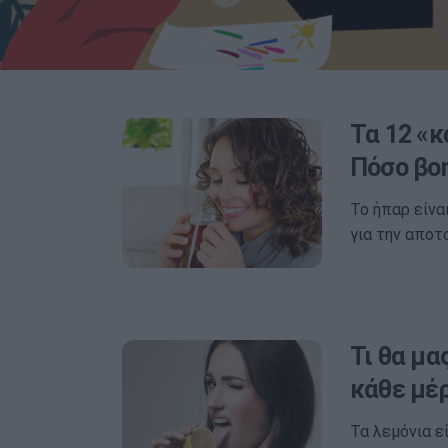
Τα 12 «κ
Πόσο βο
Το ήπαρ είνα
για την αποτ
Τι θα μα
κάθε μέ
Τα λεμόνια ε