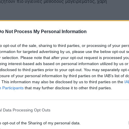
αζητούν πιο υγιεινές μεθόδους μαγειρέματος, χάρη
Do Not Process My Personal Information
: Διατροφική αξία – Πόσες
ς έχουν τα τηγανητά καλαμαράκια
to opt-out of the sale, sharing to third parties, or processing of your per
formation for targeted advertising by us, please use the below opt-out s
r selection. Please note that after your opt-out request is processed y
είναι ένα δημοφιλές θαλασσινά έδεσμα, που
eing interest-based ads based on personal information utilized by us or
 σε όλον τον κόσμο, ειδικά στην μεσογειακή κουζίνα.
disclosed to third parties prior to your opt-out. You may separately opt-
losure of your personal information by third parties on the IAB’s list of
. This information may also be disclosed by us to third parties on the
IA
Participants
that may further disclose it to other third parties.
εινά είναι τα βραστά αυγά; Τι λένε οι
στη διατροφή
l Data Processing Opt Outs
γά αποτελούν βασικό στοιχείο σε πολλές δίαιτες σε
o opt-out of the Sharing of my personal data.