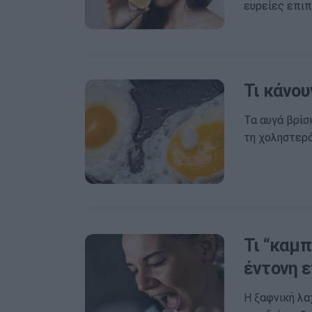
ευρείες επιπ
Τι κάνου
Τα αυγά βρίσ
τη χοληστερ
Τι “καμπ
έντονη ε
Η ξαφνική λα