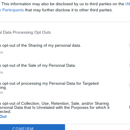
 5 πιο υγιεινές επιλογές (φωτο)
. This information may also be disclosed by us to third parties on the
IA
Participants
that may further disclose it to other third parties.
τανάλωση κρέατος και δη επεξεργασμένου, δηλαδή
έχει συνδεθεί με κινδύνους για την υγεία, όπως καρκίνο
l Data Processing Opt Outs
o opt-out of the Sharing of my personal data.
In
o opt-out of the Sale of my Personal Data.
In
to opt-out of processing my Personal Data for Targeted
ing.
In
o opt-out of Collection, Use, Retention, Sale, and/or Sharing
ersonal Data that Is Unrelated with the Purposes for which it
Ταυτότητα
lected.
Out
Ρυθμίσεις 
θημερινά
CONFIRM