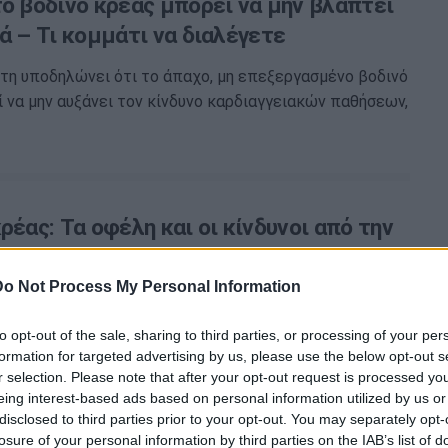
το βοδινό κρέας μπορεί να μην βλάπτει
ά – Τι κομμάτι να διαλέγετε
τη υποδηλώνει ότι το άπαχο, μη επεξεργασμένο βοδινό
 να μην αυξάνει τον κίνδυνο καρδιαγγειακών παθήσεων,
ρέας: Τα οφέλη και οι κίνδυνοι από την
σή του (εικόνες)
Do Not Process My Personal Information
αμφιβολία ότι το κρέας είναι καλή πηγή πολλών και
 θρεπτικών ουσιών, τα οποία είναι ιδιαίτερα χρήσιμα
to opt-out of the sale, sharing to third parties, or processing of your per
formation for targeted advertising by us, please use the below opt-out s
r selection. Please note that after your opt-out request is processed y
eing interest-based ads based on personal information utilized by us or
disclosed to third parties prior to your opt-out. You may separately opt-
losure of your personal information by third parties on the IAB’s list of