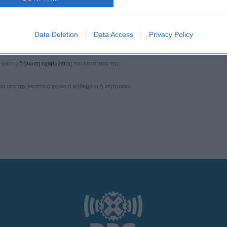
Data Deletion
Data Access
Privacy Policy
ς
και τη
δήλωση εχεμύθειας
του ιστοτόπου της
αι υπό την εποπτεία γονέα ή κηδεμόνα ή επιτρόπου