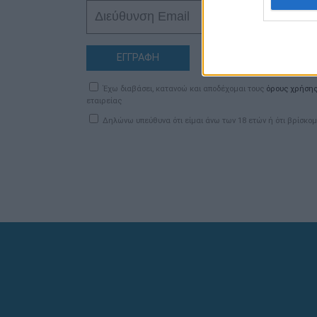
ΕΓΓΡΑΦΗ
Έχω διαβάσει, κατανοώ και αποδέχομαι τους
όρους χρήση
εταιρείας
Δηλώνω υπεύθυνα ότι είμαι άνω των 18 ετών ή ότι βρίσκομ