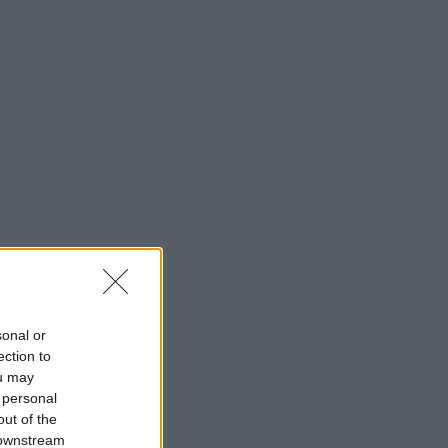
sonal or
ection to
ou may
 personal
out of the
 downstream