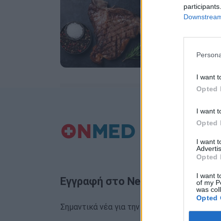
Κρέας: Οι
participants
Downstream 
Η τακτική κα
αλλαντικών, 
του παχέος…
Persona
I want t
Opted 
I want t
Opted 
I want 
Advertis
Opted 
I want t
Εγγραφή στο Newsletter
of my P
was col
Opted 
Σημαντικά νέα για την υγεία στο mail σας κα