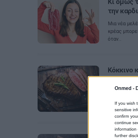
Κι όμως 
την καρδι
Μια νέα μελέ
κρέας μπορεί
όταν…
Κόκκινο κ
κατανάλω
Onmed -
Δεν υπάρχει 
διαφορετικών
If you wish 
για…
sensitive in
confirm you
continue se
information 
further disc