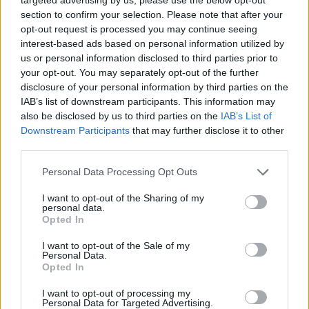
section to confirm your selection. Please note that after your
opt-out request is processed you may continue seeing
interest-based ads based on personal information utilized by
us or personal information disclosed to third parties prior to
your opt-out. You may separately opt-out of the further
disclosure of your personal information by third parties on the
IAB’s list of downstream participants. This information may
also be disclosed by us to third parties on the
IAB’s List of
Botox & Υαλουρονικό Οξύ: Hands-On
Downstream Participants
that may further disclose it to other
Workshop από την Cosmetic Derma
third parties.
Medicine
Personal Data Processing Opt Outs
Botox και Υαλουρονικό Οξύ είναι σήμερα οι δύο πιο
I want to opt-out of the Sharing of my
personal data.
δημοφιλείς ενέσιμες θεραπείες, που επιλέγουν
Opted In
ολοένα και περισσότερες γυναίκες (αλλά και άντρες!)…
I want to opt-out of the Sale of my
Personal Data.
Opted In
I want to opt-out of processing my
Personal Data for Targeted Advertising.