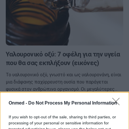
Υαλουρονικό οξύ: 7 οφέλη για την υγεία
που θα σας εκπλήξουν (εικόνες)
Το υαλουρονικό οξύ, γνωστό και ως υαλουρονάνη, είναι
μια διάφανης παχύρρευστη ουσία που παράγεται
φυσικά στον ανθρώπινο οργανισμό. Οι μεγαλύτερες…
Onmed -
Do Not Process My Personal Information
If you wish to opt-out of the sale, sharing to third parties, or
processing of your personal or sensitive information for
targeted advertising by us, please use the below opt-out