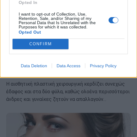
Opted In
I want to opt-out of Collection, Use,
Retention, Sale, and/or Sharing of my
Personal Data that Is Unrelated with the
Purposes for which it was collected.
Opted Out
CONFIRM
Αισθητική χειρουργική: Δείτε ποιες
Data Deletion
Data Access
Privacy Policy
είναι οι πιο δημοφιλείς επεμβάσεις
Η αισθητική πλαστική χειρουργική κερδίζει συνεχώς
έδαφος και στα δύο φύλα, καθώς ολοένα περισσότεροι
άνδρες και γυναίκες ζητούν να απαλλαγούν…