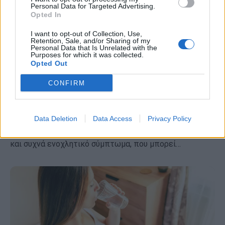
Personal Data for Targeted Advertising.
Opted In
I want to opt-out of Collection, Use,
Retention, Sale, and/or Sharing of my
Personal Data that Is Unrelated with the
Purposes for which it was collected.
Opted Out
CONFIRM
Φαγούρα σε όλο το σώμα: Όλες οι
πιθανές αιτίες – Πότε είναι σοβαρό
Data Deletion
Data Access
Privacy Policy
Η φαγούρα, ιατρικά γνωστή ως κνησμός, είναι ένα κοινό
και συχνά ενοχλητικό σύμπτωμα, που μπορεί…