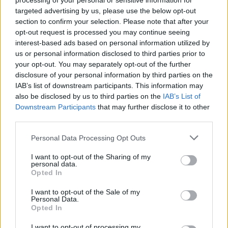
processing of your personal or sensitive information for
targeted advertising by us, please use the below opt-out
section to confirm your selection. Please note that after your
·
·
·
ΥΨΟΣ
ΥΨΟΣ ΚΑΙ ΕΓΚΥΜΟΣΥΝΗ
ΕΓΚΥΜΟΣΥΝΗ
opt-out request is processed you may continue seeing
·
·
interest-based ads based on personal information utilized by
ΠΡΟΩΡΗ ΓΕΝΝΑ
ΠΡΟΩΡΟΣ ΤΟΚΕΤΟΣ
us or personal information disclosed to third parties prior to
·
ΠΡΟΩΡΟΤΗΤΑ
ΓΕΝΝΗΣΗ ΠΡΟΩΡΟΥ
your opt-out. You may separately opt-out of the further
disclosure of your personal information by third parties on the
IAB’s list of downstream participants. This information may
also be disclosed by us to third parties on the
IAB’s List of
Downstream Participants
that may further disclose it to other
third parties.
Personal Data Processing Opt Outs
ΣΧΕΤΙΚΑ ΑΡΘΡΑ
I want to opt-out of the Sharing of my
personal data.
Opted In
I want to opt-out of the Sale of my
Personal Data.
Opted In
I want to opt-out of processing my