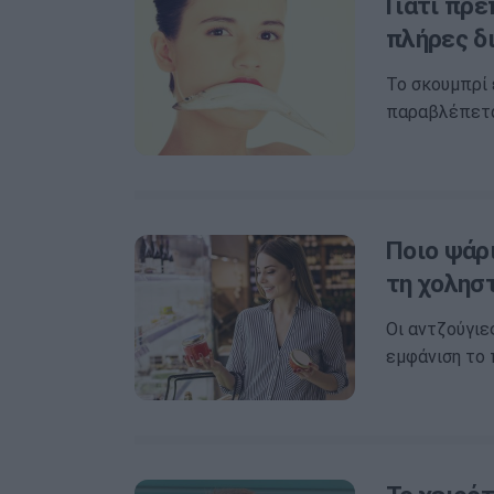
Γιατί πρέ
πλήρες δ
Το σκουμπρί 
παραβλέπεται
Ποιο ψάρ
τη χολησ
Οι αντζούγιες
εμφάνιση το 