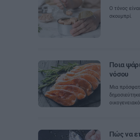
Ο τόνος είνα
σκουμπρί.
Ποια ψάρ
νόσου
Μια πρόσφατη
δημοσιεύτηκε
οικογενειακό
Πώς να ε