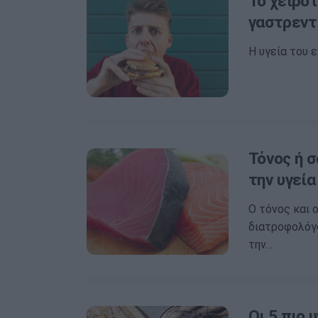
Το χειρό
γαστρεντ
Η υγεία του 
Τόνος ή σ
την υγεία
Ο τόνος και 
διατροφολόγο
την…
Οι 5 πιο 