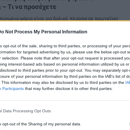
 – Τι να προσέχετε
οιημένα ψάρια είναι μια βολική, πλούσια σε πρωτεΐνες
παρέχει απαραίτητα θρεπτικά συστατικά όπως ωμέγα-3
Do Not Process My Personal Information
 βιταμίνες…
to opt-out of the sale, sharing to third parties, or processing of your per
formation for targeted advertising by us, please use the below opt-out s
r selection. Please note that after your opt-out request is processed y
η κατά πλάκας: Τι περιλαμβάνει η
eing interest-based ads based on personal information utilized by us or
 που επιβραδύνει τα συμπτώματα
disclosed to third parties prior to your opt-out. You may separately opt-
losure of your personal information by third parties on the IAB’s list of
. This information may also be disclosed by us to third parties on the
IA
κατά πλάκας εμφανίζεται όταν το ανοσοποιητικό
Participants
that may further disclose it to other third parties.
ατόμου επιτίθεται στη μυελίνη, το προστατευτικό
ου καλύπτει τις…
l Data Processing Opt Outs
o opt-out of the Sharing of my personal data.
ν εγκυμοσύνη και κίνδυνος αρθρίτιδας: