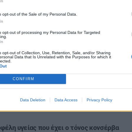
In
έονται
o opt-out of the Sale of my Personal Data.
 ψαριών κατά τη διάρκεια της εγκυμοσύνης δεν
In
αυξάνει τον μετέπειτα κίνδυνο νεανικής αρθρίτιδας του
ως…
to opt-out of processing my Personal Data for Targeted
ing.
In
o opt-out of Collection, Use, Retention, Sale, and/or Sharing
ersonal Data that Is Unrelated with the Purposes for which it
 ψάρια μειώνουν τον κίνδυνο από
lected.
Out
και συμβάλλουν στην μακροζωία
CONFIRM
η μικρών ψαριών στη διατροφή μειώνει τον κίνδυνο
όλες τις αιτίες, σύμφωνα με πρόσφατη μελέτη.
Data Deletion
Data Access
Privacy Policy
οφέλη υγείας που έχει ο τόνος κονσέρβα