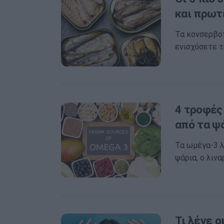
και πρωτ
Τα κονσερβοπ
ενισχύσετε τ
4 τροφές
από τα ψ
Τα ωμέγα-3 λ
ψάρια, ο λιν
Τι λένε ο