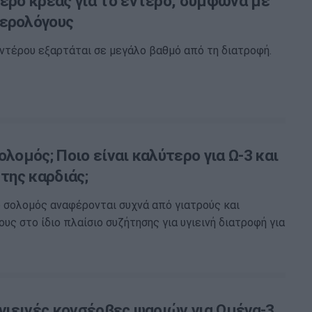
τερο κρέας για το έντερο, σύμφωνα με
ερολόγους
εντέρου εξαρτάται σε μεγάλο βαθμό από τη διατροφή.
ολομός; Ποιο είναι καλύτερο για Ω-3 και
 της καρδιάς;
ο σολομός αναφέρονται συχνά από γιατρούς και
υς στο ίδιο πλαίσιο συζήτησης για υγιεινή διατροφή για
υγιεινές κονσέρβες ψαριών για Ωμέγα-3