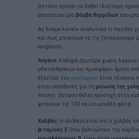
Ωστόσο πρέπει να δοθεί ιδιαίτερη προ
αποτελούν μια
βόμβα θερμίδων
που μπο
Ας δούμε λοιπόν αναλυτικά τι παγίδες μ
και πως μπορούμε να τις ξεπεράσουμε ώ
ανεβαίνει.
Λαγάνα:
Καθαρά Δευτέρα χωρίς λαγάνα δ
υδατανθράκων και προσφέρει άμεση ενέρ
εξαιτίας του
σουσαμιού
. Είναι πλούσια
είναι υπεύθυνες για τη
μείωση της χολ
πίεσης. Ωστόσο θέλει προσοχή στην κατ
φτάσουν τις 100 σε μια μεγάλη φέτα.
Χαλβάς:
Η αλήθεια είναι ότι ο χαλβάς ε
βιταμίνες Ε
(που βελτιώνουν την καρδιαγ
συμπλέγματος Β
, είναι πηγή μονοακόρ