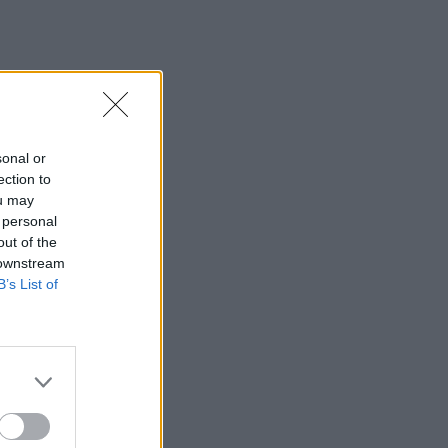
sonal or
ection to
ou may
 personal
out of the
 downstream
B’s List of