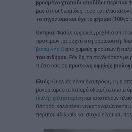
βρασμένο χταπόδι αποδίδει περίπου 1
μας ότι οι θερμίδες τους τριπλασιάζοντ
το τηγάνισμα και όχι το ψήσιμο (100γρ 
Όσπρια
: Φασόλια, φακές, ρεβίθια αποτε
προτιμώνται συχνά στη σαρακοστή. Ιδαν
βιταμίνης C
από χυμούς φρούτων ή σαλά
του σιδήρου.
Εάν δε, τα συνδυάσετε με 
πιάτο σας σε
πρωτεΐνη υψηλής βιολογι
Ελιές:
Οι ελιές είναι ένα τρόφιμο με σπ
μονοακόρεστα λιπαρά οξέα, (τα οποία 
(καλή) χοληστερίνη
και αποτελούν πλού
Ωστόσο, καλό είναι να καταναλώνονται μ
περίπου 45 kcals και συχνά είναι και πο