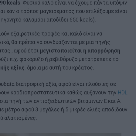
90 kcals
. Φυσικά καλό είναι να έχουμε πάντα υπόψιν
αι εάν ο τρόπος μαγειρέματος που επιλέξουμε είναι
τηγανητό καλαμάρι αποδίδει 650 kcals).
λούν εξαιρετικές τροφές και καλό είναι να
ικά, θα πρέπει να συνδυάζονται με μια πηγής
τας , αφού έτσι
μεγιστοποιείται η απορρόφηση
ρύζι π.χ. φακόρυζο ή ρεβιθόρυζο μετατρέπετε το
κής αξίας
. όμοια με αυτή του κρέατος.
ουδαία διατροφική αξία, αφού είναι πλούσιες σε
δρουν καρδιοπροστατευτικά καθώς αυξάνουν την
HDL
σια πηγή των αντιοξειδωτικών βιταμινών Ε και Α.
ε μέτρο αφού 3 μεγάλες ή 5 μικρές ελιές αποδίδουν
λύ αλατισμένες.