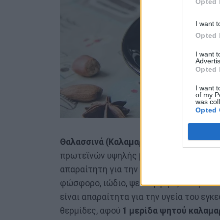
Opted 
I want t
Opted 
I want 
Advertis
Opted 
I want t
of my P
was col
Opted 
Θαλασσινά (Καλαμαράκι, χταπόδι):
Γενι
πρωτεϊνών υψηλής βιολογικής αξίας και
απαραίτητη για την καλή λειτουργία της
φώσφορο, ιώδιο, ψευδάργυρο, σελήνιο κ
είναι απαραίτητα για την υγεία του εγκ
θερμίδες, αφού
1 μερίδα ψητού καλαμα