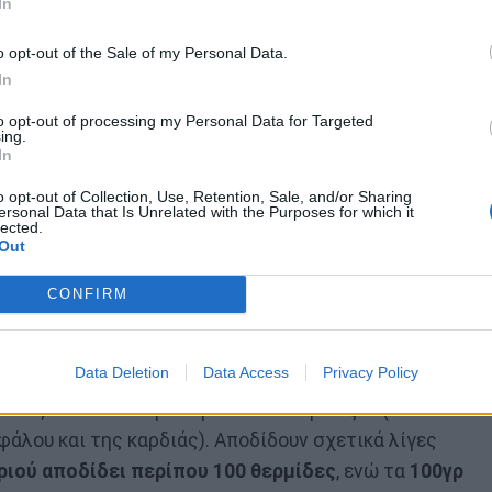
In
o opt-out of the Sale of my Personal Data.
In
to opt-out of processing my Personal Data for Targeted
ing.
In
o opt-out of Collection, Use, Retention, Sale, and/or Sharing
ersonal Data that Is Unrelated with the Purposes for which it
lected.
Out
CONFIRM
κότερα, τα
θαλασσινά
αποτελούν εξαιρετικές πηγές
 βιταμινών του συμπλέγματος Β που είναι
Data Deletion
Data Access
Privacy Policy
 μνήμης. Επίσης, είναι πλούσια σε ασβέστιο,
αθώς και στα απαραίτητα ω-3 λιπαρά οξέα (που
εφάλου και της καρδιάς). Αποδίδουν σχετικά λίγες
ριού αποδίδει περίπου 100 θερμίδες
, ενώ τα
100γρ