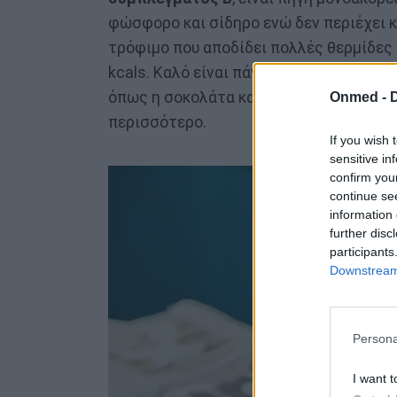
φώσφορο και σίδηρο ενώ δεν περιέχει κ
τρόφιμο που αποδίδει πολλές θερμίδες
kcals. Καλό είναι πάντως να αποφεύγου
όπως η σοκολάτα και οι ξηροί καρποί, δ
Onmed -
περισσότερο.
If you wish 
sensitive in
confirm you
continue se
information 
further disc
participants
Downstream 
Persona
I want t