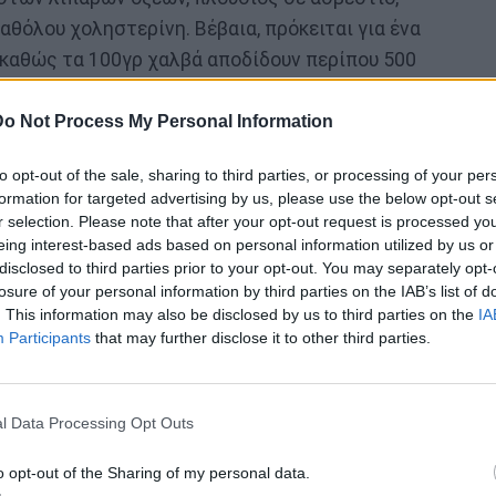
αθόλου χοληστερίνη. Βέβαια, πρόκειται για ένα
 καθώς τα 100γρ χαλβά αποδίδουν περίπου 500
με τον χαλβά με προσμίξεις άλλων συστατικών,
ιότι έτσι οι θερμίδες του εκτοξεύονται ακόμη
Do Not Process My Personal Information
to opt-out of the sale, sharing to third parties, or processing of your per
formation for targeted advertising by us, please use the below opt-out s
r selection. Please note that after your opt-out request is processed y
eing interest-based ads based on personal information utilized by us or
disclosed to third parties prior to your opt-out. You may separately opt-
losure of your personal information by third parties on the IAB’s list of
. This information may also be disclosed by us to third parties on the
IA
Participants
that may further disclose it to other third parties.
l Data Processing Opt Outs
o opt-out of the Sharing of my personal data.