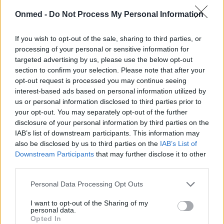
Onmed -
Do Not Process My Personal Information
If you wish to opt-out of the sale, sharing to third parties, or
processing of your personal or sensitive information for
targeted advertising by us, please use the below opt-out
section to confirm your selection. Please note that after your
Προσοχή! Ποια βαρέα μέταλλα περιέχει
opt-out request is processed you may continue seeing
η σοκολάτα
interest-based ads based on personal information utilized by
us or personal information disclosed to third parties prior to
your opt-out. You may separately opt-out of the further
Τοξικά βαρέα μέταλλα υπάρχουν σε όλα τα εδάφη
disclosure of your personal information by third parties on the
παγκοσμίως, άρα και σε αυτά που καλλιεργούνται
IAB’s list of downstream participants. This information may
κακαόδεντρα.
also be disclosed by us to third parties on the
IAB’s List of
Downstream Participants
that may further disclose it to other
third parties.
Personal Data Processing Opt Outs
I want to opt-out of the Sharing of my
personal data.
Opted In