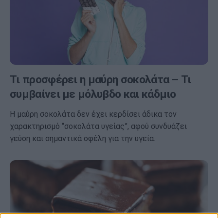
Τι προσφέρει η μαύρη σοκολάτα – Τι
συμβαίνει με μόλυβδο και κάδμιο
Η μαύρη σοκολάτα δεν έχει κερδίσει άδικα τον
χαρακτηρισμό “σοκολάτα υγείας”, αφού συνδυάζει
γεύση και σημαντικά οφέλη για την υγεία.