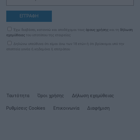
ΕΓΓΡΑΦΗ
Έχω διαβάσει, κατανοώ και αποδέχομαι τους
όρους χρήσης
και τη
δήλωση
εχεμύθειας
του ιστοτόπου της εταιρείας
Δηλώνω υπεύθυνα ότι είμαι άνω των 18 ετών ή ότι βρίσκομαι υπό την
εποπτεία γονέα ή κηδεμόνα ή επιτρόπου
Ταυτότητα
Όροι χρήσης
Δήλωση εχεμύθειας
Ρυθμίσεις Cookies
Επικοινωνία
Διαφήμιση