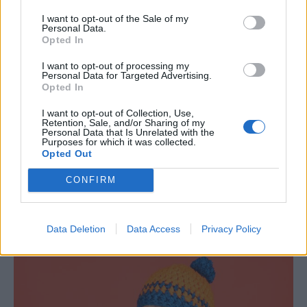
I want to opt-out of the Sale of my
Personal Data.
Opted In
I want to opt-out of processing my
Personal Data for Targeted Advertising.
Opted In
Μαύρη σοκολάτα: Τα top 5 οφέλη για
I want to opt-out of Collection, Use,
καρδιά, εγκέφαλο και εντερικό
Retention, Sale, and/or Sharing of my
Personal Data that Is Unrelated with the
σύστημα
Purposes for which it was collected.
Opted Out
Απολαύστε λίγη μαύρη σοκολάτα ως μέρος μιας
CONFIRM
ισορροπημένης διατροφής και μπορεί να έχετε μερικά
σημαντικά οφέλη υγείας.
Data Deletion
Data Access
Privacy Policy