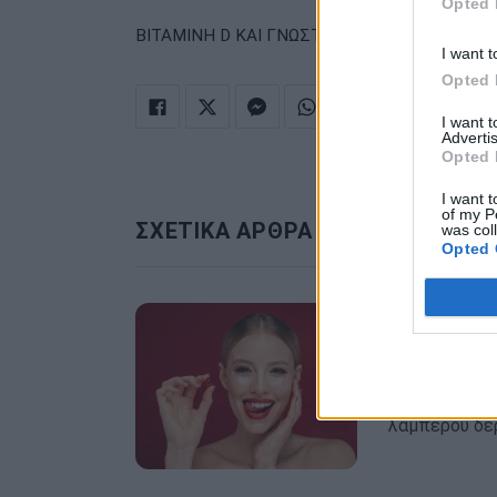
Opted 
·
ΒΙΤΑΜΙΝΗ D ΚΑΙ ΓΝΩΣΤΙΚΗ ΕΞΑΣΘΕΝΗΣΗ
I want t
Opted 
I want 
Advertis
Opted 
I want t
of my P
ΣΧΕΤΙΚΑ ΑΡΘΡΑ
was col
Opted 
Οι 6 καλύ
λαμπερή 
Η καλή διατρο
λαμπερού δέ