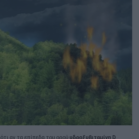
ότι αν τα επίπεδα του ορού
υδροξυβιταμίνη D