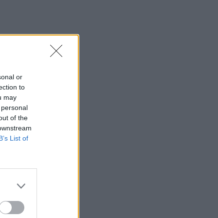
sonal or
ection to
ou may
 personal
out of the
 downstream
B’s List of