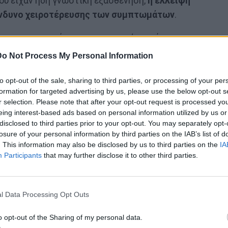
ου είχαν ήδη γνωστική εξασθένηση,
η έλλειψη
κίνδυνο χειροτέρευσης των συμπτωμάτων
.
o και οι συνεργάτες του επισημαίνουν ότι
 να προσδιοριστεί το κατά πόσον τα συμπληρώματα
Do Not Process My Personal Information
ν καθυστέρηση της γνωστικής εξασθένησης.
to opt-out of the sale, sharing to third parties, or processing of your per
formation for targeted advertising by us, please use the below opt-out s
r selection. Please note that after your opt-out request is processed y
 θεωρείται "μικρός αδερφός" του Αλτσχάιμερ
eing interest-based ads based on personal information utilized by us or
disclosed to third parties prior to your opt-out. You may separately opt-
losure of your personal information by third parties on the IAB’s list of
ει την μετέπειτα εγκεφαλική λειτουργία
. This information may also be disclosed by us to third parties on the
IA
Participants
that may further disclose it to other third parties.
γρήγορση για πάντα
l Data Processing Opt Outs
με αυξημένο κίνδυνο άνοιας
o opt-out of the Sharing of my personal data.