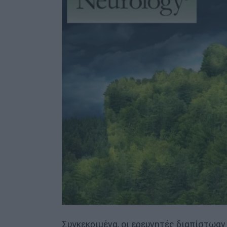
Συγκεκριμένα, οι ερευνητές διαπίστωαν 