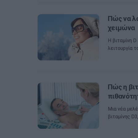
Πώς να λ
χειμώνα
Η βιταμίνη D
λειτουργία τ
Πώς η βιτ
πιθανότη
Μια νέα μελέ
βιταμίνης D3