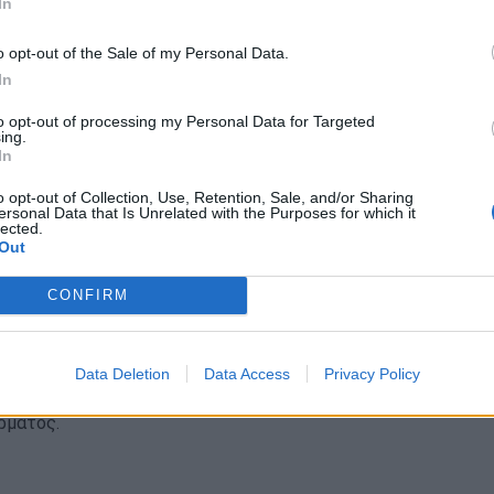
In
·
ΒΙΤΑΜΙΝΗ D ΚΑΙ ΑΝΟΙΑ
ΒΙΤΑΜΙΝΗ D
o opt-out of the Sale of my Personal Data.
In
to opt-out of processing my Personal Data for Targeted
ing.
In
o opt-out of Collection, Use, Retention, Sale, and/or Sharing
ersonal Data that Is Unrelated with the Purposes for which it
lected.
Out
CONFIRM
τερες βιταμίνες για υγιή, πιο
επιδερμίδα
Data Deletion
Data Access
Privacy Policy
φή είναι το κλειδί για τη διατήρηση υγιούς,
ρματος.