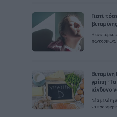
Γιατί τόσ
βιταμίνης
Η ανεπάρκεια
παγκοσμίως.
Βιταμίνη 
γρίπη -Τ
κίνδυνο 
Νέα μελέτη υ
να προσφέρει