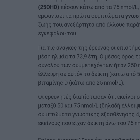
(25OHD)
πέσουν κάτω από τα 75 nmol/L, 
εμφανίσει τα πρώτα συμπτώματα
γνωστ
ζωής του, ανεξάρτητα από άλλους παράγ
εγκεφάλου του.
Για τις ανάγκες της έρευνας οι επιστή
μέση ηλικία τα 73,9 έτη. Ο μέσος όρος 
συνόλου των συμμετεχόντων ήταν 250 n
έλλειψη σε αυτόν το δείκτη (κάτω από 5
βιταμίνης D (κάτω από 25 nmol/L).
Οι ερευνητές διαπίστωσαν ότι εκείνοι 
μεταξύ 50 και 75 nmol/L (δηλαδή έλλειψ
συμπτώματα γνωστικής εξασθένησης 4,4
εκείνους που είχαν δείκτη άνω του 75 n