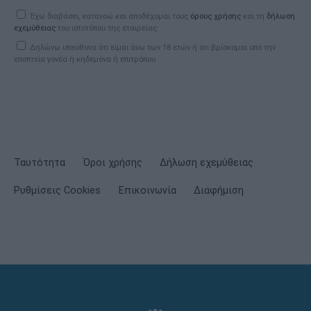
Έχω διαβάσει, κατανοώ και αποδέχομαι τους
όρους χρήσης
και τη
δήλωση
εχεμύθειας
του ιστοτόπου της εταιρείας
Δηλώνω υπεύθυνα ότι είμαι άνω των 18 ετών ή ότι βρίσκομαι υπό την
εποπτεία γονέα ή κηδεμόνα ή επιτρόπου
Ταυτότητα
Όροι χρήσης
Δήλωση εχεμύθειας
Ρυθμίσεις Cookies
Επικοινωνία
Διαφήμιση