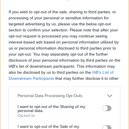
όσους απέχουν από το κρέας. Η κατανάλωση
If you wish to opt-out of the sale, sharing to third parties, or
σεϊτάν είναι απαγορευτική για όσους
processing of your personal or sensitive information for
παρουσιάζουν δυσανεξία στη γλουτένη,
targeted advertising by us, please use the below opt-out
section to confirm your selection. Please note that after your
σύνδρομο ευερέθιστου εντέρου,
opt-out request is processed you may continue seeing
δυσκοιλιότητα, φούσκωμα κλπ.
interest-based ads based on personal information utilized by
us or personal information disclosed to third parties prior to
your opt-out. You may separately opt-out of the further
disclosure of your personal information by third parties on the
IAB’s list of downstream participants. This information may
also be disclosed by us to third parties on the
IAB’s List of
Downstream Participants
that may further disclose it to other
third parties.
Personal Data Processing Opt Outs
I want to opt-out of the Sharing of my
personal data.
Opted In
I want to opt-out of the Sale of my