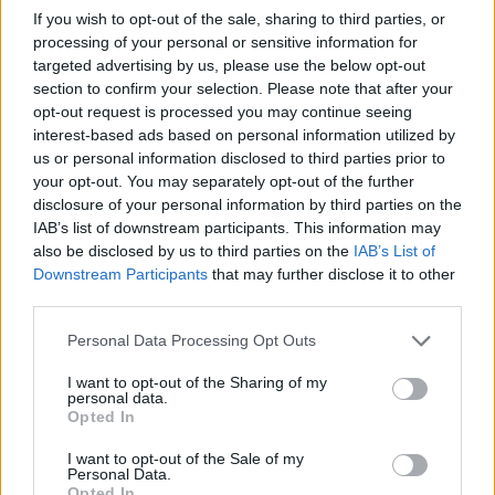
If you wish to opt-out of the sale, sharing to third parties, or
processing of your personal or sensitive information for
targeted advertising by us, please use the below opt-out
section to confirm your selection. Please note that after your
opt-out request is processed you may continue seeing
Μεσογειακή διατροφή: Γιατί είναι το
interest-based ads based on personal information utilized by
«υπερόπλο» των γυναικών ενάντια στα
us or personal information disclosed to third parties prior to
your opt-out. You may separately opt-out of the further
συμπτώματα της εμμηνόπαυσης
disclosure of your personal information by third parties on the
IAB’s list of downstream participants. This information may
Η μεσογειακή διατροφή βασίζεται κυρίως σε τροφές
also be disclosed by us to third parties on the
IAB’s List of
φυτικής προέλευσης και περιλαμβάνει φρούτα,
Downstream Participants
that may further disclose it to other
λαχανικά, όσπρια, δημητριακά ολικής άλεσης και καλά
third parties.
λιπαρά.
Personal Data Processing Opt Outs
I want to opt-out of the Sharing of my
personal data.
Opted In
I want to opt-out of the Sale of my
Personal Data.
Opted In