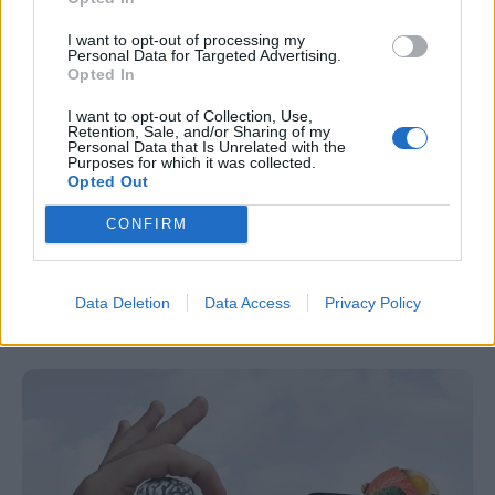
I want to opt-out of processing my
Personal Data for Targeted Advertising.
Opted In
I want to opt-out of Collection, Use,
Retention, Sale, and/or Sharing of my
Personal Data that Is Unrelated with the
Purposes for which it was collected.
Παγκόσμια επιδημία ο διαβήτης τύπου
Opted Out
2: Ο τρόπος για να μειωθεί ο κίνδυνος
CONFIRM
κατά 31%
Οι επιστήμονες υπογραμμίζουν με κάθε ευκαιρία ότι
Data Deletion
Data Access
Privacy Policy
αντιμετωπίζουμε μια παγκόσμια επιδημία διαβήτη.