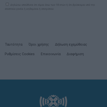
Δηλώνω υπεύθυνα ότι είμαι άνω των 18 ετών ή ότι βρίσκομαι υπό την
εποπτεία γονέα ή κηδεμόνα ή επιτρόπου
Ταυτότητα
Όροι χρήσης
Δήλωση εχεμύθειας
Ρυθμίσεις Cookies
Επικοινωνία
Διαφήμιση